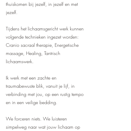
thuiskomen bij jezelf, in jezelf en met
jezelf.
​Tijdens het lichaamsgericht werk kunnen
volgende technieken ingezet worden:
Cranio sacraal therapie, Energetische
massage
, H
ealing, Tantrisch
lichaamswerk
.
Ik werk met een zachte en
traumabewuste blik, v
anuit je lijf,
in
verbinding met jou, o
p een rustig tempo
en i
n een veilige bedding.
We forceren niets.
We luisteren
simpelweg naar wat jouw lichaam op