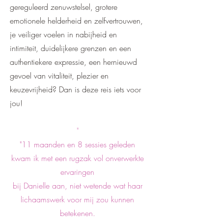
gereguleerd zenuwstelsel, g
rotere
emotionele helderheid en zelfvertrouwen,
j
e veiliger voelen in nabijheid en
intimiteit, d
uidelijkere grenzen en een
authentiekere expressie, e
en hernieuwd
gevoel van vitaliteit, plezier en
keuzevrijheid? Dan is deze reis iets voor
jou!
"
"11 maanden en 8 sessies geleden
kwam ik met een rugzak vol onverwerkte
ervaringen
bij Danielle aan, niet wetende wat haar
lichaamswerk voor mij zou kunnen
betekenen.